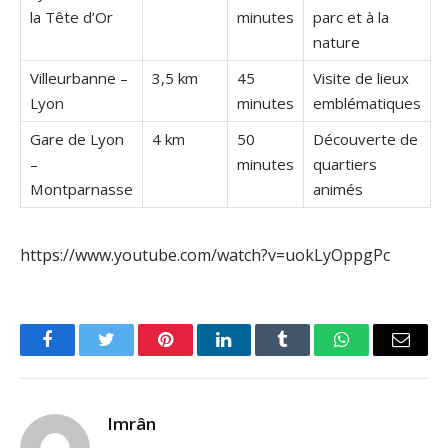
la Tête d’Or
minutes
parc et à la
nature
Villeurbanne –
3,5 km
45
Visite de lieux
Lyon
minutes
emblématiques
Gare de Lyon
4 km
50
Découverte de
–
minutes
quartiers
Montparnasse
animés
https://www.youtube.com/watch?v=uokLyOppgPc
Facebook
Twitter
Pinterest
LinkedIn
Tumblr
WhatsApp
Email
Imrân