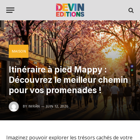
MAISON
Itinéraire à pied Mappy :
Découvrez le meilleur chemin
pour vos promenades !
BY
IMRÂN
JUIN 12, 2026
Imaginez pouvoir explorer les trésors cachés de votre