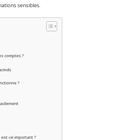
ations sensibles.
es comptes ?
Cacmds
onctionne ?
facilement
i est-ce important ?